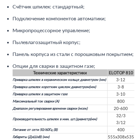
Счётчик шпилек: стандартный;
Подключение компонентов автоматики;
Микропроцессорное управление;
Пылевлагозащитный корпус;
Панель корпуса из стали с порошковым покрытием;
Опции для сварки в защитном газе;
Технические характеристики
ELOTOP 810
3-12
Приварка шпилек в керамическом кольце диаметром (мм)
3-8
Приварка шпилек коротким циклом диаметром(мм)
3-10
Приварка шпилек в защитном газе
800
Максимальный ток сварки (А)
20-600
Диапазон регулирования времени сварки (мсек)
32/3
Производительность шпилек в мин. шт/диаметр(мм)
3/12
400
Питание от сети 50/60Гц (В)
555х308х535
Габариты (ДхШхВ) (мм)